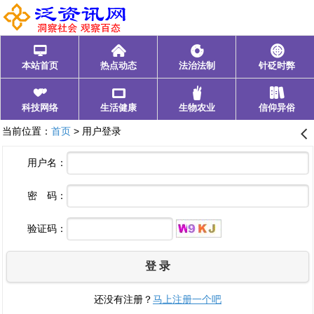
󰂑
󰄫
󰁍
󰃓
本站首页
热点动态
法治法制
针砭时弊
󰁩
󰁰
󰂺
󰃊
科技网络
生活健康
生物农业
信仰异俗
当前位置：
首页
> 用户登录
󰊒
用户名：
密 码：
验证码：
登 录
还没有注册？
马上注册一个吧