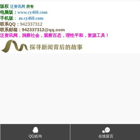
版权
泛资讯网
所有
电
脑
版
：
www.cy468.com
手
机
版
：
m.cy468.com
联系QQ：
942337312
联系邮箱：942337312@qq.com
泛资讯网，洞察社会，观察百态，理性平和，资源工具！
󰇇
󰂮
QQ咨询
在线留言