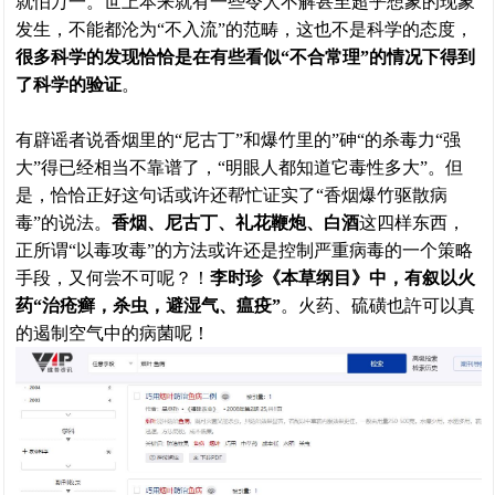
就怕万一。世上本来就有一些令人不解甚至超乎想象的现象
发生，不能都沦为“不入流”的范畴，这也不是科学的态度，
很多科学的发现恰恰是在有些看似“不合常理”的情况下得到
了科学的验证
。
有辟谣者说香烟里的“尼古丁”和爆竹里的”砷“的杀毒力“强
大”得已经相当不靠谱了，“明眼人都知道它毒性多大”。但
是，恰恰正好这句话或许还帮忙证实了“香烟爆竹驱散病
毒”的说法。
香烟、尼古丁、礼花鞭炮、白酒
这四样东西，
正所谓“以毒攻毒”的方法或许还是控制严重病毒的一个策略
手段，又何尝不可呢？！
李时珍《本草纲目》中，有叙以火
药“治疮癣，杀虫，避湿气、瘟疫”
。火药、硫磺也許可以真
的遏制空气中的病菌呢！