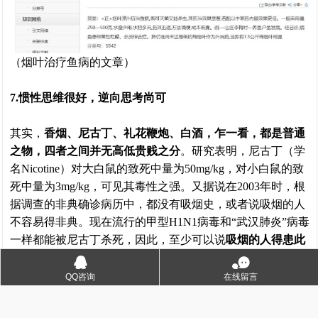
（烟叶治疗鱼病的文章）
7.惯性思维很好，逆向思考尚可
其实，
香烟、尼古丁、礼花鞭炮、白酒，乍一看，都是普通
之物，四者之间并无高低贵贱之分
。研究表明，尼古丁（学
名Nicotine）对大白鼠的致死中量为50mg/kg，对小白鼠的致
死中量为3mg/kg，可见其毒性之强。又据说在2003年时，根
据调查的非典确诊病历中，都没有吸烟史，或者说吸烟的人
不容易得非典。现在流行的甲型H1N1病毒和“武汉肺炎”病毒
一样都能被尼古丁杀死，因此，至少可以说
吸烟的人得患此
类病情的几率比较低
。因此，
惯性思维很好，逆向思考问题
󰇇
󰂮
又何尝不可！不要一惯性的去否定不高大上和传统的东西
，
QQ咨询
在线留言
心态很重要，百花齐放，包容兼蓄乃是王道！