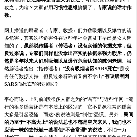
攻之，为啥？大家都用
习惯性思维
搞惯了，
专家说的话才作
数。
网上播送的辟谣者（专家、教授）们力数吸烟以及爆竹的诸
多危害，其实这些危害性在这些年社会普及下早己是众人皆
知的了，
虽然说传播者（传谣者）没有实锤的依据支撑，但
反过来说，专家们同样也没拿出严实的依据来强力驳斥，仍
然是多年以来人们对吸烟以及爆竹危害认知的陈词老调
。虽
然辟谣者指出（指传谣者）“
没有吸烟者因SARS死亡”
是没
有任何数据支持，但反过来辟谣者又何不拿出
“有吸烟者因
SARS而死亡”
的数据呢？
平心而论，上列前3段很多人辟之为的“谣言”与近些年网上流
行的很多谣言还是有本质上的区别的，它不是象往常的谣言
大多是引起恐慌，而这3例说法则是“制住”恐慌。另外，
民间
的乃至于“不高大上”的说法总也不都是空穴来风，我们也不
应该一味的去抵触一些看似“不合常理”的说法
，不怕一万，