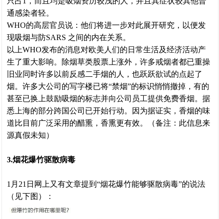
只占1，而且均是吸烟资历较浅的人，并且其症状较其他普
通感染者轻。
WHO的高层官员说：他们将进一步对此展开研究，以便发
现吸烟与防SARS 之间的内在关系。
以上WHO发布的消息对欧美人们的日常生活及经济活动产
生了重大影响。除烟草类股票上涨外，许多戒烟者都已重操
旧业同时许多以前反感二手烟的人，也跃跃欲试的点起了
烟。许多大公司的写字楼已将“禁烟”的标识悄悄撤掉，有的
甚至已换上鼓励吸烟的标志并向公司员工提供免费香烟。据
悉上海的部分跨国公司已开始行动。因为据证实，香烟的味
道比目前广泛采用的醋熏，香熏更有效。（备注：此信息来
源真假未知）
3.烟花爆竹驱散病毒
1月21日网上又有文章提到“烟花爆竹能够驱散病毒”的说法
（见下图）：