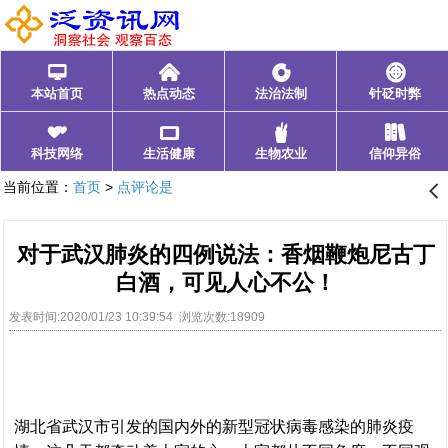
󰂑
󰄫
󰁍
󰃓
本站首页
热点动态
法治法制
针砭时弊
󰁩
󰁰
󰂺
󰃊
科技网络
生活健康
生物农业
信仰异俗
当前位置：
首页
>
点评论是
󰊒
对于武汉肺炎的四例说法：香烟鞭炮尼古丁
白酒，可见人心不公！
发表时间:2020/01/23 10:39:54 浏览次数:18909
湖北省武汉市引发的国内外的新型冠状病毒感染的肺炎疫