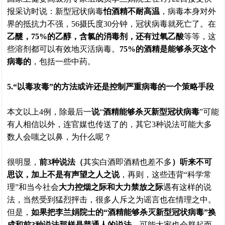
报采访时说：新型冠状病毒
怕酒精不耐高温
，病毒本身对外
界的抵抗力不强，56摄氏度30分钟，冠状病毒就死亡了。在
乙醚，75%的乙醇，含氯的消毒剂，还有过氧乙酸
等等，这
些溶剂都可以有效地灭活病毒。
75%的酒精是能够杀灭这个
病毒的
，包括一些中药。
5.“以毒攻毒”的方法或许还是控制严重病毒的一个策略手段
本文以上4例，除最后一
说
“
酒精能够杀灭新型冠状病毒
”可能
有人相信以外，连官媒也传送了的，其它3种说法可能大多
数人会嗤之以鼻，为什么呢？
很明显，
前3种说法（
其实白酒即酒精也差不多
）听来不可
思议，加上不是有声望之人之说
，再则，这些违背“科学常
理”和当今社会
大力控烟之际和大力禁放之际
遇有这样的说
法，当然受到猛烈抨击，很多人斥之为谣言也在情理之中。
但是，
如果把李兰娟院士的“酒精能够杀灭新型冠状病毒”换
成和前3种说法那样是普通人的说法
，可能大家也会群起而