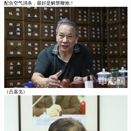
配合空气消杀，最好是解禁鞭炮！
（吕嘉戈）