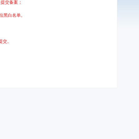
处提交备案；
拉黑白名单。
提交。