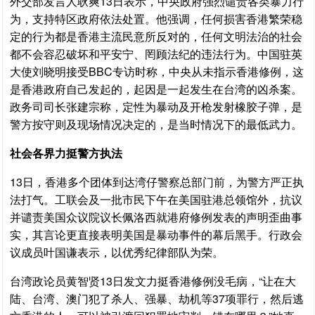
外交部发言人耿爽13日表示，中央政府强烈谴责各类暴力行
为，支持特区政府依法处置。他强调，任何损害香港繁荣稳
定的行为都是香港主流民意所反对的，任何文明法治的社会
都不会容忍破坏和平安宁、罔顾法纪的违法行为。中国驻英
大使刘晓明接受BBC专访时称，中央从未指示香港修例，这
是香港政府自己发起的，起因是一起发生在台湾的凶杀案。
政务司司长张建宗称，定性为暴动及开枪发射橡胶子弹，是
警方按守则及现场情况决定的，是当时情况下的最低武力。
社会各界力挺警方执法
13日，香港多个团体到达湾仔警察总部门前，为警方严正执
法打气。工联会及一批市民下午在美国驻港总领馆外，抗议
并谴责美国众议院议长佩洛西就港府修例发表的声明歪曲事
实，其言论更直接表明美国是暴动事件的幕后黑手。行政会
议成员叶国谦表示，以优秀纪律部队为荣。
台湾政论员黄智贤13日发文力挺香港修例没毛病，“让在大
陆、台湾、澳门犯了杀人、强暴、劫机等37项罪行，然后逃