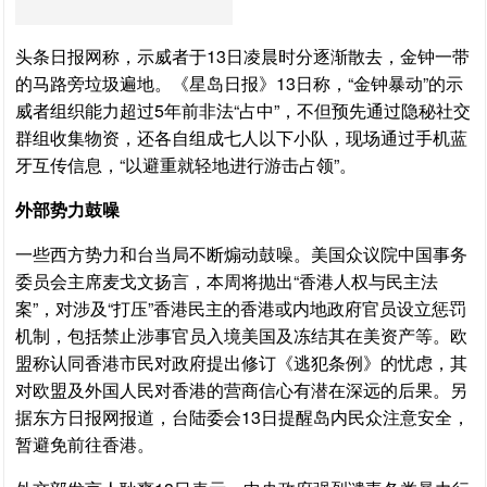
头条日报网称，示威者于13日凌晨时分逐渐散去，金钟一带
的马路旁垃圾遍地。《星岛日报》13日称，“金钟暴动”的示
威者组织能力超过5年前非法“占中”，不但预先通过隐秘社交
群组收集物资，还各自组成七人以下小队，现场通过手机蓝
牙互传信息，“以避重就轻地进行游击占领”。
外部势力鼓噪
一些西方势力和台当局不断煽动鼓噪。美国众议院中国事务
委员会主席麦戈文扬言，本周将抛出“香港人权与民主法
案”，对涉及“打压”香港民主的香港或内地政府官员设立惩罚
机制，包括禁止涉事官员入境美国及冻结其在美资产等。欧
盟称认同香港市民对政府提出修订《逃犯条例》的忧虑，其
对欧盟及外国人民对香港的营商信心有潜在深远的后果。另
据东方日报网报道，台陆委会13日提醒岛内民众注意安全，
暂避免前往香港。