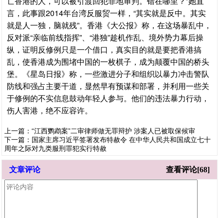
亡香港的人，可以被引渡回犯罪地审判。错在哪里？”她直
言，此事跟2014年台湾反服贸一样，“其实就是反中。其实
就是人一独，脑就残”。香港《大公报》称，在这场暴乱中，
反对派“亲临前线指挥”、“港独”趁机作乱、境外势力幕后操
纵，证明反修例只是一个借口，真实目的就是要把香港搞
乱，使香港成为围堵中国的一枚棋子，成为颠覆中国的桥头
堡。《星岛日报》称，一些激进分子和组织以暴力冲击警队
防线和强占主要干道，显然早有预谋和部署，并利用一些关
于修例的不实信息鼓动年轻人参与。他们的违法暴力行动，
伤人害港，绝不应容许。
上一篇：
“江西鹦鹉案”二审律师做无罪辩护 涉案人已被取保候审
下一篇：
国家主席习近平签署发布特赦令 在中华人民共和国成立七十
周年之际对九类服刑罪犯实行特赦
文章评论
查看评论[68]