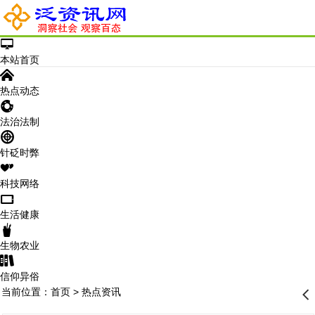
󰂑
本站首页
󰄫
热点动态
󰁍
法治法制
󰃓
针砭时弊
󰁩
科技网络
󰁰
生活健康
󰂺
生物农业
󰃊
信仰异俗
当前位置：
首页
>
热点资讯
󰊒