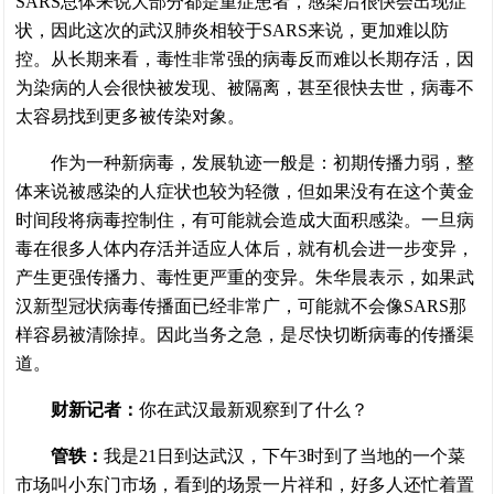
SARS总体来说大部分都是重症患者，感染后很快会出现症
状，因此这次的武汉肺炎相较于SARS来说，更加难以防
控。从长期来看，毒性非常强的病毒反而难以长期存活，因
为染病的人会很快被发现、被隔离，甚至很快去世，病毒不
太容易找到更多被传染对象。
作为一种新病毒，发展轨迹一般是：初期传播力弱，整
体来说被感染的人症状也较为轻微，但如果没有在这个黄金
时间段将病毒控制住，有可能就会造成大面积感染。一旦病
毒在很多人体内存活并适应人体后，就有机会进一步变异，
产生更强传播力、毒性更严重的变异。朱华晨表示，如果武
汉新型冠状病毒传播面已经非常广，可能就不会像SARS那
样容易被清除掉。因此当务之急，是尽快切断病毒的传播渠
道。
财新记者：
你在武汉最新观察到了什么？
管轶：
我是21日到达武汉，下午3时到了当地的一个菜
市场叫小东门市场，看到的场景一片祥和，好多人还忙着置