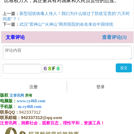
比谁权力大，真正要具有对国家和人民负责任的态度。
上一篇：
新型冠状病毒人传人！我们为什么错过了防疫宝贵的“六天时
间差”？！
下一篇：
武汉“雷神山”“火神山”两所医院的命名来自中国传统
文章评论
查看评论[3]
注册
登录
版权
泛资讯网
所有
电
脑
版
：
www.cy468.com
手
机
版
：
m.cy468.com
联系QQ：
942337312
联系邮箱：942337312@qq.com
泛资讯网，洞察社会，观察百态，理性平和，资源工具！