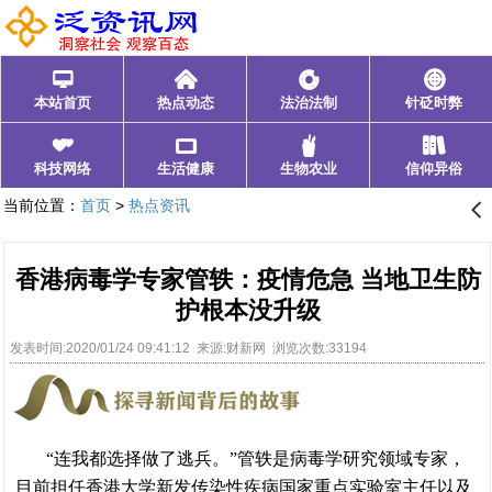
󰂑
󰄫
󰁍
󰃓
本站首页
热点动态
法治法制
针砭时弊
󰁩
󰁰
󰂺
󰃊
科技网络
生活健康
生物农业
信仰异俗
当前位置：
首页
>
热点资讯
󰊒
香港病毒学专家管轶：疫情危急 当地卫生防
护根本没升级
发表时间:2020/01/24 09:41:12 来源:财新网 浏览次数:33194
“连我都选择做了逃兵。”管轶是病毒学研究领域专家，
目前担任香港大学新发传染性疾病国家重点实验室主任以及