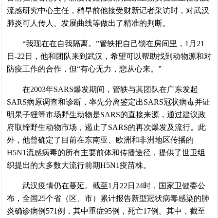
流感研究中心主任，稍早前他接受财新记者采访时，对武汉
肺炎可人传人、发展曲线等做出了精准的判断。
“我现在在自我隔离。”管轶把自己锁在房间里，1月21
日-22日，他和团队来到武汉，希望可以帮助找到动物源和对
防疫工作的合作，但“有心无力，悲从心来。”
在2003年SARS爆发期间，管轶与其团队在广东发起
SARS病原调查和诊断，率先分离鉴定出SARS冠状病毒并证
明果子狸等市场野生动物是SARS的直接来源，通过建议政
府取缔野生动物市场，遏止了SARS的再次爆发及流行。此
外，他曾确定了目前在东南亚、欧洲和非洲地区传播的
H5N1流感病毒的所有主要前体和传播途径，提供了世卫组
织提出的大多数大流行前期H5N1疫苗株。
武汉疫情仍在蔓延。截至1月22日24时，国家卫健委公
布，全国25个省（区、市）累计报告新型冠状病毒感染的肺
炎确诊病例571例，其中重症95例，死亡17例。其中，截至