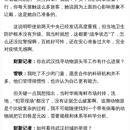
行，你每天接触这么多旅客，她说因为上面担心影响形象不
让戴，这是她自己准备的。
这说明即使前两天中央已经发话高度重视，但当地卫生
防护根本没有升级。我当时就想，这都要“战争状态”了，怎
么还没拉警报啊，百姓好可怜，还在安心准备过大年，完全
对疫情无感啊。
财新记者：
你在武汉找寻动物源头等工作有什么进展？
管轶：
我吃了不少闭门羹，愿意合作的科研机构并不
多。他们管理很惯性，也许认为自己更有能力。
但关键一点我想指出，当时华南海鲜市场封掉，洗
地，“犯罪现场”都没了，没有证据怎么破案啊。追溯动物源
是个比较复杂的过程，我不可能随便找到一个带有病毒的动
物就把它归咎是元凶，需要规模和体系等科学分析。
财新记者：
如何看待武汉封城的举措？