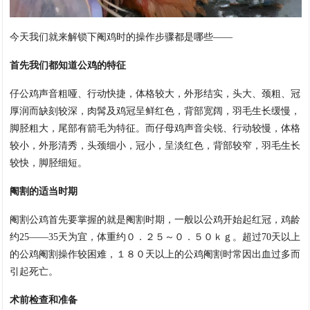
今天我们就来解锁下阉鸡时的操作步骤都是哪些——
首先我们都知道公鸡的特征
仔公鸡声音粗哑、行动快捷，体格较大，外形结实，头大、颈粗、冠
厚润而缺刻较深，肉髯及鸡冠呈鲜红色，背部宽阔，羽毛生长缓慢，
脚胫粗大，尾部有箭毛为特征。而仔母鸡声音尖锐、行动较慢，体格
较小，外形清秀，头颈细小，冠小，呈淡红色，背部较窄，羽毛生长
较快，脚胫细短。
阉割的适当时期
阉割公鸡首先要掌握的就是阉割时期，一般以公鸡开始起红冠，鸡龄
约25——35天为宜，体重约０．２５～０．５０ｋｇ。超过70天以上
的公鸡阉割操作较困难，１８０天以上的公鸡阉割时常因出血过多而
引起死亡。
术前检查和准备