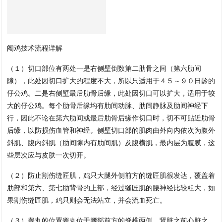
阉鸡技术流程详解
（１）切口部位有两处一是右侧壁倒数第二肋骨之间（第六肋间
隙），此处因切口扩大的程度不大，所以只适用于４５～９０日龄的
仔公鸡。二是右侧壁最后肋骨后缘，此处因切口可以扩大，适用于较
大的仔公鸡。每个肋骨后缘均有肋间动脉、肋间静脉及肋间神经下
行，因此不论在第六肋间或最后肋骨后缘作切口时，切不可贴近肋骨
后缘，以防损伤血管和神经。侧壁切口部的肌肉由外向内依次为腹外
斜肌、腹内斜肌（肋间隙内有肋间肌）及腹横肌，最内层为腹膜，这
些层次应与皮肤一次切开。
（２）防止割伤缝匠肌，鸡只大腿外侧前方的缝匠肌很发达，覆盖着
肋部和第六、第七肋背骨的上部，经过缝匠肌的腰神经比较粗大，如
果割伤缝匠肌，鸡只则会无法站立，并会流血死亡。
（３）睾丸的位置睾丸位于腰部前方的脊椎两侧，肾脏之前心脏之