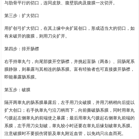
与肋骨平行的切口，连同皮肤、腹壁肌肉及腹膜一次切开。
第三步：扩大切口
用扩创弓扩大切口，在其上缘中央扩延创口，形成适当大的切口，如
有未破开的腹膜，则用刀尖扩开。
第四步：排开肠襟
右手持睾丸勺，向尾部拨开空肠襟，并挑起盲肠（两条）、回肠尾系
膜静脉，则暴露与其相连的肠系膜。富有经验者也可直接拨开肠襟，
即能暴露肠系膜。
第五步：破膜
隔开两睾丸的肠系膜暴露后，左手用刀尖破膜，并用刀柄稍向后提以
扩大创口；右手执睾丸勺沿刀柄而下，向前撕破肠系膜，同时用睾丸
勺拨起左侧睾丸的前端使之暴露；最后用睾丸勺拨起右侧睾丸前端的
系膜，左手用刀尖划破，睾丸较小时还要在睾丸后缘划破睾丸系膜。
注意破膜时不要损伤肾脏及睾丸附近血管，以免鸡只出血而死。