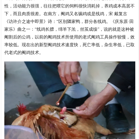
性，活动能力很强，往往把喂它的饲料很快消耗掉，养鸡成本高居不
下，而且肉质很差。在南方，阉鸡又名骟鸡或是线鸡，宋 戴复古
《访许介之途中即景》诗：“区别隣家鸭，群分各线鸡。《庆东原·田
家乐》曲之一：“线鸡长膘，绵羊下羔，丝茧成缲”，说的就是这种被
阉割后的公鸡，以前的阉鸡技术所使用的老式阉鸡工具操作较慢，效
率较低。现在出的新型阉鸡技术速度快，死亡率低，杂生率低，已取
代老式的阉鸡技术。