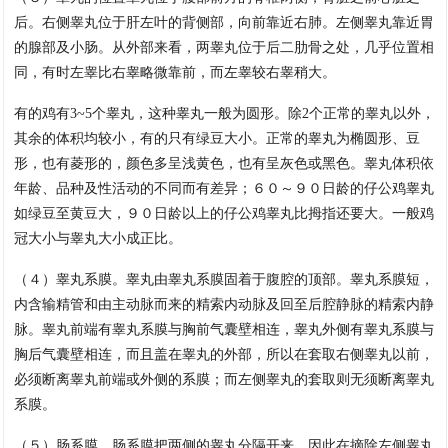
后。右侧睾丸位于肝左叶的背侧部，向前靠近右肺。左侧睾丸靠近胃
的腺部及小肠。从外部来看，两睾丸位于后二肋骨之处，几乎位置相
同，有时左睾比右睾略微靠前，而左睾较右睾稍大。
有的鸡有3~5个睾丸，这种睾丸一般为圆形。除2个正常的睾丸以外，
其余的体积均较小，有的只有绿豆大小。正常的睾丸为椭圆形、豆
形，也有菱形的，颜色多呈浅黄色，也有呈灰色或黑色。睾丸体积依
年龄、品种及性活动的不同而有差异；６０～９０日龄的仔公鸡睾丸
如绿豆至黄豆大，９０日龄以上的仔公鸡睾丸比拇指还要大。一般鸡
冠大小与睾丸大小成正比。
（４）睾丸系膜。睾丸由睾丸系膜固着于腹腔的顶部。睾丸系膜短，
内含输精管和由主动脉而来的精索内动脉及回至后腔静脉的精索内静
脉。睾丸前端有睾丸系膜与胸前气囊壁相连，睾丸外侧有睾丸系膜与
胸后气囊壁相连，而且盖在睾丸的外部，所以在套取右侧睾丸以前，
必须断离睾丸前端或外侧的系膜；而左侧睾丸的套取则无须断离睾丸
系膜。
（５）肠系膜。肠系膜把两侧的睾丸分隔开来，因此在摘除左侧睾丸