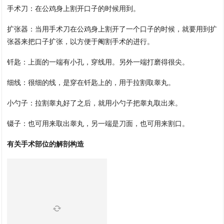
手术刀：在公鸡身上割开口子的时候用到。
扩张器：当用手术刀在公鸡身上割开了一个口子的时候，就要用到扩
张器来把口子扩张，以方便于阉割手术的进行。
钎匙：上面的一端有小孔，穿线用。另外一端打磨得很尖。
细线：很细的线，是穿在钎匙上的，用于拉割取睾丸。
小勺子：拉割睾丸好了之后，就用小勺子把睾丸取出来。
镊子：也可用来取出睾丸，另一端是刀面，也可用来割口。
有关手术部位的解剖构造