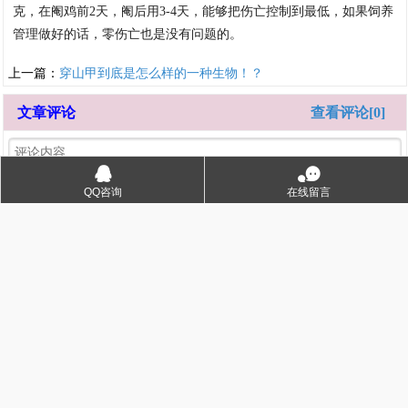
克，在阉鸡前2天，阉后用3-4天，能够把伤亡控制到最低，如果饲养
管理做好的话，零伤亡也是没有问题的。
上一篇：
穿山甲到底是怎么样的一种生物！？
文章评论
查看评论[0]
󰇇
󰂮
QQ咨询
在线留言
注册
登录
版权
泛资讯网
所有
电
脑
版
：
www.cy468.com
手
机
版
：
m.cy468.com
联系QQ：
942337312
联系邮箱：942337312@qq.com
泛资讯网，洞察社会，观察百态，理性平和，资源工具！