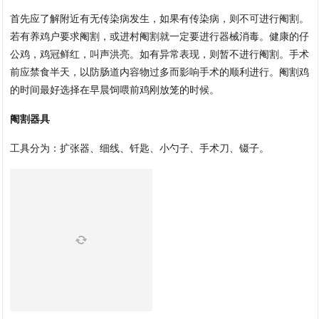
首先应了解附近有无传染病发生，如果有传染病，则不可进行阉割。
若有养鸡户要求阉割，或进村阉割就一定要进行器械消毒。健康的仔
公鸡，鸡冠鲜红，叫声洪亮。如有异常表现，则暂不进行阉割。手术
前应禁食半天，以防肠道内容物过多而影响手术的顺利进行。阉割鸡
的时间最好选择在早晨饲喂前鸡刚放笼的时候。
阉割器具
工具分为：扩张器、细线、钎匙、小勺子、手术刀、镊子。