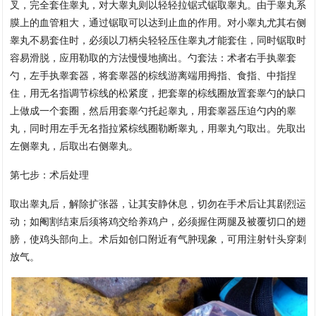
叉，完全套住睾丸，对大睾丸则以轻轻拉锯式锯取睾丸。由于睾丸系
膜上的血管粗大，通过锯取可以达到止血的作用。对小睾丸尤其右侧
睾丸不易套住时，必须以刀柄尖轻轻压住睾丸才能套住，同时锯取时
容易滑脱，应用勒取的方法慢慢地摘出。勺套法：术者右手执睾套
勺，左手执睾套器，将套睾器的棕线游离端用拇指、食指、中指捏
住，用无名指调节棕线的松紧度，把套睾的棕线圈放置套睾勺的缺口
上做成一个套圈，然后用套睾勺托起睾丸，用套睾器压迫勺内的睾
丸，同时用左手无名指拉紧棕线圈勒断睾丸，用睾丸勺取出。先取出
左侧睾丸，后取出右侧睾丸。
第七步：术后处理
取出睾丸后，解除扩张器，让其安静休息，切勿在手术后让其剧烈运
动；如阉割结束后须将鸡交给养鸡户，必须握住两腿及被覆切口的翅
膀，使鸡头部向上。术后如创口附近有气肿现象，可用注射针头穿刺
放气。