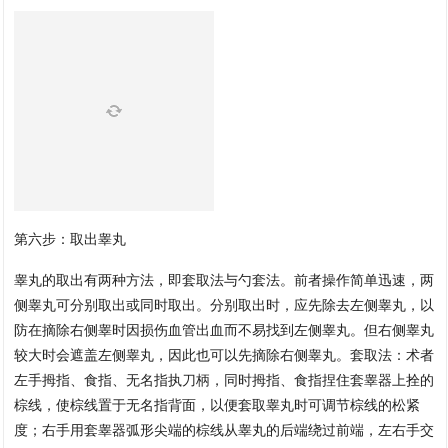
第六步：取出睾丸
睾丸的取出有两种方法，即套取法与勺套法。前者操作简单迅速，两
侧睾丸可分别取出或同时取出。分别取出时，应先除去左侧睾丸，以
防在摘除右侧睾时因损伤血管出血而不易找到左侧睾丸。但右侧睾丸
较大时会遮盖左侧睾丸，因此也可以先摘除右侧睾丸。套取法：术者
左手拇指、食指、无名指执刀柄，同时拇指、食指捏住套睾器上拴的
棕线，使棕线置于无名指背面，以便套取睾丸时可调节棕线的松紧
度；右手用套睾器弧形尖端的棕线从睾丸的后端绕过前端，左右手交