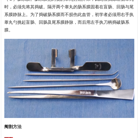
时，必须先将其捣破。隔开两个睾丸的肠系膜固着在盲肠、回肠与尾
系膜静脉上。为了捣破肠系膜而不损伤此血管，初学者必须用右手执
睾丸勺挑起盲肠、回肠及尾系膜静脉，而后用左手执刀柄捣破肠系
膜。
阉割方法