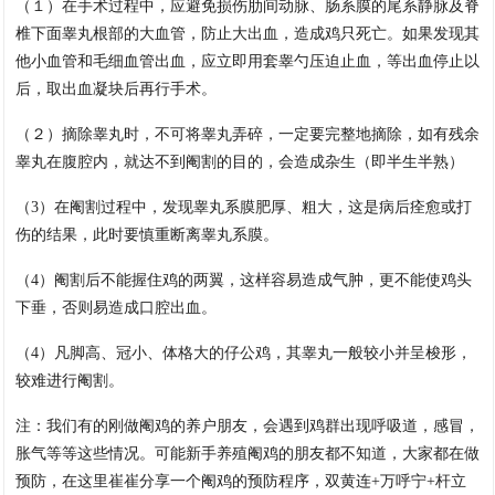
（１）在手术过程中，应避免损伤肋间动脉、肠系膜的尾系静脉及脊
椎下面睾丸根部的大血管，防止大出血，造成鸡只死亡。如果发现其
他小血管和毛细血管出血，应立即用套睾勺压迫止血，等出血停止以
后，取出血凝块后再行手术。
（２）摘除睾丸时，不可将睾丸弄碎，一定要完整地摘除，如有残余
睾丸在腹腔内，就达不到阉割的目的，会造成杂生（即半生半熟）
（3）在阉割过程中，发现睾丸系膜肥厚、粗大，这是病后痊愈或打
伤的结果，此时要慎重断离睾丸系膜。
（4）阉割后不能握住鸡的两翼，这样容易造成气肿，更不能使鸡头
下垂，否则易造成口腔出血。
（4）凡脚高、冠小、体格大的仔公鸡，其睾丸一般较小并呈梭形，
较难进行阉割。
注：我们有的刚做阉鸡的养户朋友，会遇到鸡群出现呼吸道，感冒，
胀气等等这些情况。可能新手养殖阉鸡的朋友都不知道，大家都在做
预防，在这里崔崔分享一个阉鸡的预防程序，双黄连+万呼宁+杆立