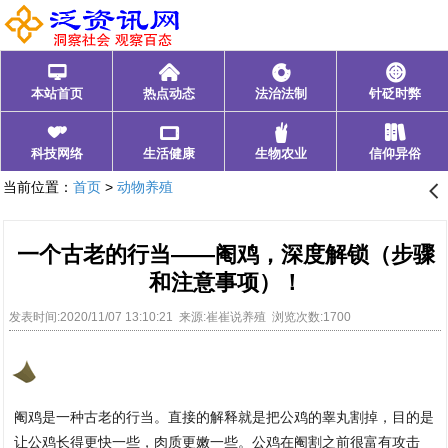
󰂑
󰄫
󰁍
󰃓
本站首页
热点动态
法治法制
针砭时弊
󰁩
󰁰
󰂺
󰃊
科技网络
生活健康
生物农业
信仰异俗
当前位置：
首页
>
动物养殖
󰊒
一个古老的行当——阉鸡，深度解锁（步骤
和注意事项）！
发表时间:2020/11/07 13:10:21 来源:崔崔说养殖 浏览次数:1700
阉鸡是一种古老的行当。直接的解释就是把公鸡的睾丸割掉，目的是
让公鸡长得更快一些，肉质更嫩一些。公鸡在阉割之前很富有攻击